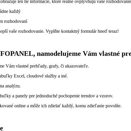
zobrazuje len tie informácie, ktoré reálne ovplyvňujú vaše rozhodovani
ládne každý
om rozhodovaní
pší vaše rozhodovanie. Vyplňte kontaktný formulár hneď teraz!
NFOPANEL, namodelujeme Vám vlastné prehľ
ám vlastné prehľady, grafy, či ukazovateľe.
abuľky Excel, cloudové služby a iné.
na analýzu.
tabuľky a panely pre jednoduché pochopenie trendov a vzorov.
ikované online a môže ich zdielať každý, komu zdieľanie povolíte.
e