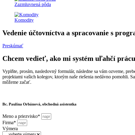
Zazmluvnená pôda
Komodity
Vedenie účtovníctva a spracovanie s
Preskúmať
Chcem vedieť, ako mi systém uľahčí prác
Vyplňte, prosím, nasledovný formulár, následne sa vám ozveme, prebe
projektami vašich kolegov, ktorým naše riešenia nedávno pomohli. S
môžeme začať.
Bc. Paulína Orbánová, obchodná asistentka
Meno a priezvisko*
Firma*
Výmera