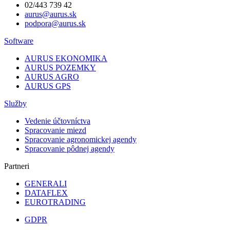
02/443 739 42
aurus@aurus.sk
podpora@aurus.sk
Software
AURUS EKONOMIKA
AURUS POZEMKY
AURUS AGRO
AURUS GPS
Služby
Vedenie účtovníctva
Spracovanie miezd
Spracovanie agronomickej agendy
Spracovanie pôdnej agendy
Partneri
GENERALI
DATAFLEX
EUROTRADING
GDPR