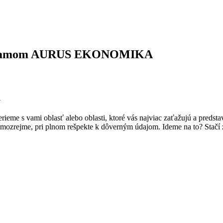
 programom AURUS EKONOMIKA
u
rieme s vami oblasť alebo oblasti, ktoré vás najviac zaťažujú a pred
amozrejme, pri plnom rešpekte k dôverným údajom. Ideme na to? Stačí 