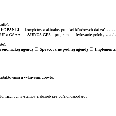
nite):
NFOPANEL
– kompletný a aktuálny prehľad kľúčových dát vášho po
KSÚP a GSAA
AURUS GPS
– program na sledovanie polohy vozidie
te):
gronomickej agendy
Spracovanie pôdnej agendy
Implementá
ntaktovania a vybavenia dopytu.
nformačných systémov a služieb pre poľnohospodárov