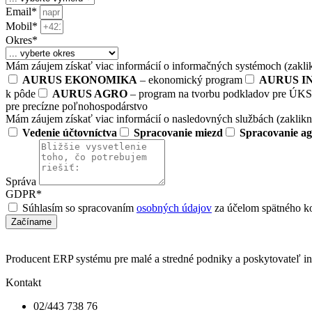
Email*
Mobil*
Okres*
Mám záujem získať viac informácií o informačných systémoch (zaklik
AURUS EKONOMIKA
– ekonomický program
AURUS I
k pôde
AURUS AGRO
– program na tvorbu podkladov pre Ú
pre precízne poľnohospodárstvo
Mám záujem získať viac informácií o nasledovných službách (zaklikni
Vedenie účtovníctva
Spracovanie miezd
Spracovanie a
Správa
GDPR*
Súhlasím so spracovaním
osobných údajov
za účelom spätného ko
Začíname
Producent ERP systému pre malé a stredné podniky a poskytovateľ i
Kontakt
02/443 738 76