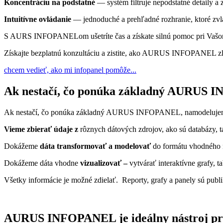
Koncentráciu na podstatné
— systém filtruje nepodstatné detaily a 
Intuitívne ovládanie
— jednoduché a prehľadné rozhranie, ktoré zv
S AURS INFOPANELom ušetríte čas a získate silnú pomoc pri Vaš
Získajte bezplatnú konzultáciu a zistite, ako AURUS INFOPANEL zle
chcem vedieť, ako mi infopanel pomôže...
Ak nestačí, čo ponúka základný AURUS I
Ak nestačí, čo ponúka základný AURUS INFOPANEL, namodelujeme V
Vieme zbierať údaje z
rôznych dátových zdrojov, ako sú databázy, t
Dokážeme
dáta transformovať a modelovať
do formátu vhodného 
Dokážeme dáta vhodne
vizualizovať –
vytvárať interaktívne grafy, 
Všetky informácie je možné zdielať. Reporty, grafy a panely sú publ
AURUS INFOPANEL je ideálny nástroj pr