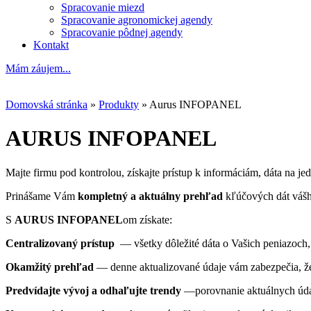
Spracovanie miezd
Spracovanie agronomickej agendy
Spracovanie pôdnej agendy
Kontakt
Mám záujem...
Domovská stránka
»
Produkty
»
Aurus INFOPANEL
AURUS INFOPANEL
Majte firmu pod kontrolou, získajte prístup k informáciám, dáta na jed
Prinášame Vám
kompletný a aktuálny prehľad
kľúčových dát vášho
S
AURUS INFOPANEL
om získate:
Centralizovaný prístup
— všetky dôležité dáta o Vašich peniazoch
Okamžitý prehľad
— denne aktualizované údaje vám zabezpečia, že 
Predvídajte vývoj a odhaľujte trendy
—porovnanie aktuálnych údaje